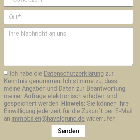
Ich habe die
Datenschutzerklärung
zur
Kenntnis genommen. Ich stimme zu, dass
meine Angaben und Daten zur Beantwortung
meiner Anfrage elektronisch erhoben und
gespeichert werden.
Hinweis:
Sie können Ihre
Einwilligung jederzeit für die Zukunft per E-Mail
an
immobilien@havelgrund.de
widerrufen
Senden