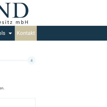
ols
Kontakt
4
en.