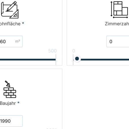
ohnfläche
*
Zimmerzah
m²
500
0
Baujahr
*